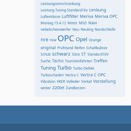
Leistungseinschränkung
Lenkung
Leistung Tuning Standard16v
Luftfilter
Meriva
Meriva OPC
Lufteinlässe
Navi
Montag 15.4.12
Motor
MSD
nebelscheinwerfer
Neu
Neuling
Nordschleife
OPC
Opel
nre
nsw
Orange
original
Prüfstand
Reifen
Schaltkulisse
schwarz
ST
Schub
Sitze
Standard16V
Tacho
Treffen
Suche
Touristenfahrten
Turbo
Tuning
Turbo Defekt
Vectra C OPC
Turboschaden
Vectra C
Vorstellung
Vibration
VKER
Volleder
Vorkat
Z20let
winter
Zündkerzen