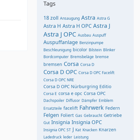
Tags
Astra
18 zoll
Ansaugung
Astra G
Astra J
Astra H
Astra H OPC
Astra J OPC
Ausbau
Auspuff
Auspuffanlage
Benzinpumpe
bicolor
Beschleunigung
Bilstein
Blinker
Bordcomputer
Bremsbeläge
bremse
Corsa
bremsen
Corsa D
Corsa D OPC
Corsa D OPC Facelift
Corsa D OPC NRE
Corsa D OPC Nürburgring Editio
corsa e opc
Corsa OPC
Corsa E
Dachspoiler
Diffusor
Dämpfer
Emblem
Fahrwerk
facelift
Federn
Ersatzteile
Felgen
Foliert
Getriebe
Gas
Gebraucht
Insignia
Insignia OPC
Gut
J
Knarzen
Insignia OPC ST
Kat
Knacken
Ladedruck
leder
Leistung