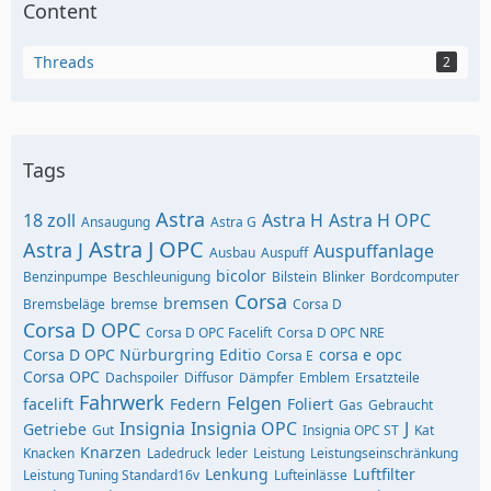
Content
Threads
2
Tags
Astra
18 zoll
Astra H
Astra H OPC
Ansaugung
Astra G
Astra J OPC
Astra J
Auspuffanlage
Ausbau
Auspuff
bicolor
Benzinpumpe
Beschleunigung
Bilstein
Blinker
Bordcomputer
Corsa
bremsen
Bremsbeläge
bremse
Corsa D
Corsa D OPC
Corsa D OPC Facelift
Corsa D OPC NRE
Corsa D OPC Nürburgring Editio
corsa e opc
Corsa E
Corsa OPC
Dachspoiler
Diffusor
Dämpfer
Emblem
Ersatzteile
Fahrwerk
Felgen
facelift
Federn
Foliert
Gas
Gebraucht
Insignia
Insignia OPC
J
Getriebe
Gut
Insignia OPC ST
Kat
Knarzen
Knacken
Ladedruck
leder
Leistung
Leistungseinschränkung
Lenkung
Luftfilter
Leistung Tuning Standard16v
Lufteinlässe