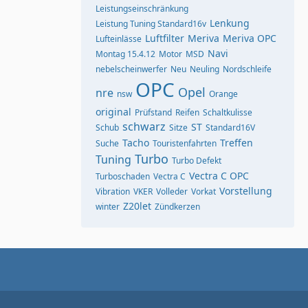
Leistungseinschränkung
Lenkung
Leistung Tuning Standard16v
Luftfilter
Meriva
Meriva OPC
Lufteinlässe
Navi
Montag 15.4.12
Motor
MSD
nebelscheinwerfer
Neu
Neuling
Nordschleife
OPC
Opel
nre
nsw
Orange
original
Prüfstand
Reifen
Schaltkulisse
schwarz
ST
Schub
Sitze
Standard16V
Tacho
Treffen
Suche
Touristenfahrten
Turbo
Tuning
Turbo Defekt
Vectra C OPC
Turboschaden
Vectra C
Vorstellung
Vibration
VKER
Volleder
Vorkat
Z20let
winter
Zündkerzen