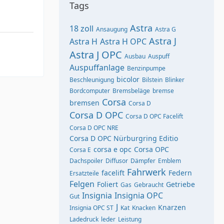
Tags
Astra
18 zoll
Ansaugung
Astra G
Astra J
Astra H
Astra H OPC
Astra J OPC
Ausbau
Auspuff
Auspuffanlage
Benzinpumpe
bicolor
Beschleunigung
Bilstein
Blinker
Bordcomputer
Bremsbeläge
bremse
Corsa
bremsen
Corsa D
Corsa D OPC
Corsa D OPC Facelift
Corsa D OPC NRE
Corsa D OPC Nürburgring Editio
corsa e opc
Corsa OPC
Corsa E
Dachspoiler
Diffusor
Dämpfer
Emblem
Fahrwerk
facelift
Federn
Ersatzteile
Felgen
Foliert
Getriebe
Gas
Gebraucht
Insignia
Insignia OPC
Gut
J
Knarzen
Insignia OPC ST
Kat
Knacken
Ladedruck
leder
Leistung