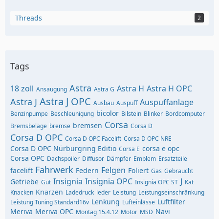
Threads
2
Tags
Astra
18 zoll
Astra H
Astra H OPC
Ansaugung
Astra G
Astra J OPC
Astra J
Auspuffanlage
Ausbau
Auspuff
bicolor
Benzinpumpe
Beschleunigung
Bilstein
Blinker
Bordcomputer
Corsa
bremsen
Bremsbeläge
bremse
Corsa D
Corsa D OPC
Corsa D OPC Facelift
Corsa D OPC NRE
Corsa D OPC Nürburgring Editio
corsa e opc
Corsa E
Corsa OPC
Dachspoiler
Diffusor
Dämpfer
Emblem
Ersatzteile
Fahrwerk
Felgen
facelift
Federn
Foliert
Gas
Gebraucht
Insignia
Insignia OPC
J
Getriebe
Gut
Insignia OPC ST
Kat
Knarzen
Knacken
Ladedruck
leder
Leistung
Leistungseinschränkung
Lenkung
Luftfilter
Leistung Tuning Standard16v
Lufteinlässe
Meriva
Meriva OPC
Navi
Montag 15.4.12
Motor
MSD