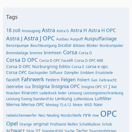
Tags
Astra
18 zoll
Astra H
Astra H OPC
Ansaugung
Astra G
Astra J OPC
Astra J
Auspuffanlage
Ausbau
Auspuff
bicolor
Benzinpumpe
Beschleunigung
Bilstein
Blinker
Bordcomputer
Corsa
bremsen
Bremsbeläge
bremse
Corsa D
Corsa D OPC
Corsa D OPC Facelift
Corsa D OPC NRE
Corsa D OPC Nürburgring Editio
corsa e opc
Corsa E
Corsa OPC
Dachspoiler
Diffusor
Dämpfer
Emblem
Ersatzteile
Fahrwerk
Felgen
facelift
Federn
Foliert
Gas
Gebraucht
Insignia
Insignia OPC
J
Getriebe
Gut
Insignia OPC ST
Kat
Knarzen
Knacken
Ladedruck
leder
Leistung
Leistungseinschränkung
Lenkung
Luftfilter
Leistung Tuning Standard16v
Lufteinlässe
Meriva
Meriva OPC
Navi
Montag 15.4.12
Motor
MSD
OPC
nre
nebelscheinwerfer
Neu
Neuling
Nordschleife
nsw
Opel
original
Orange
Prüfstand
Reifen
Schaltkulisse
Schub
schwarz
ST
Tacho
Sitze
Standard16V
Suche
Touristenfahrten