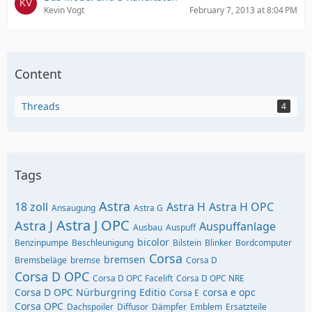
Kevin Vogt
February 7, 2013 at 8:04 PM
Content
Threads
4
Tags
Astra
18 zoll
Astra H
Astra H OPC
Ansaugung
Astra G
Astra J OPC
Astra J
Auspuffanlage
Ausbau
Auspuff
bicolor
Benzinpumpe
Beschleunigung
Bilstein
Blinker
Bordcomputer
Corsa
bremsen
Bremsbeläge
bremse
Corsa D
Corsa D OPC
Corsa D OPC Facelift
Corsa D OPC NRE
Corsa D OPC Nürburgring Editio
corsa e opc
Corsa E
Corsa OPC
Dachspoiler
Diffusor
Dämpfer
Emblem
Ersatzteile