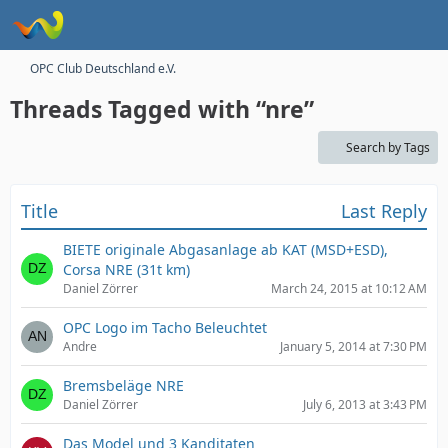
OPC Club Deutschland e.V.
Threads Tagged with “nre”
Search by Tags
Title
Last Reply
BIETE originale Abgasanlage ab KAT (MSD+ESD),
Corsa NRE (31t km)
Daniel Zörrer
March 24, 2015 at 10:12 AM
OPC Logo im Tacho Beleuchtet
Andre
January 5, 2014 at 7:30 PM
Bremsbeläge NRE
Daniel Zörrer
July 6, 2013 at 3:43 PM
Das Model und 3 Kanditaten