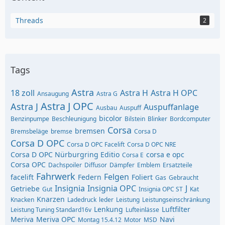
Threads
2
Tags
Astra
18 zoll
Astra H
Astra H OPC
Ansaugung
Astra G
Astra J OPC
Astra J
Auspuffanlage
Ausbau
Auspuff
bicolor
Benzinpumpe
Beschleunigung
Bilstein
Blinker
Bordcomputer
Corsa
bremsen
Bremsbeläge
bremse
Corsa D
Corsa D OPC
Corsa D OPC Facelift
Corsa D OPC NRE
Corsa D OPC Nürburgring Editio
corsa e opc
Corsa E
Corsa OPC
Dachspoiler
Diffusor
Dämpfer
Emblem
Ersatzteile
Fahrwerk
Felgen
facelift
Federn
Foliert
Gas
Gebraucht
Insignia
Insignia OPC
J
Getriebe
Gut
Insignia OPC ST
Kat
Knarzen
Knacken
Ladedruck
leder
Leistung
Leistungseinschränkung
Lenkung
Luftfilter
Leistung Tuning Standard16v
Lufteinlässe
Meriva
Meriva OPC
Navi
Montag 15.4.12
Motor
MSD