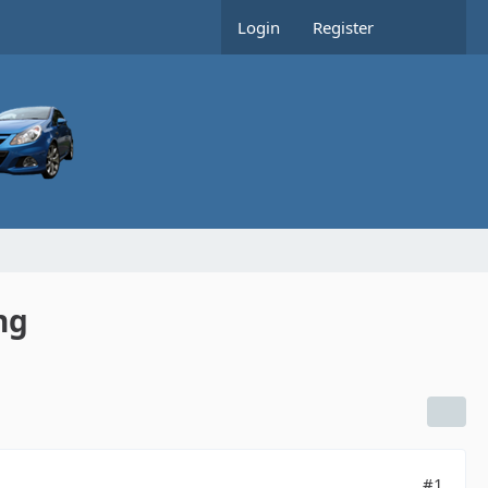
Login
Register
ng
#1