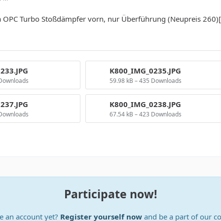
 OPC Turbo Stoßdämpfer vorn, nur Überführung (Neupreis 260)[/s
233.JPG
K800_IMG_0235.JPG
 Downloads
59.98 kB – 435 Downloads
237.JPG
K800_IMG_0238.JPG
 Downloads
67.54 kB – 423 Downloads
Participate now!
e an account yet?
Register yourself now
and be a part of our 