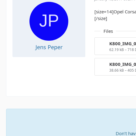
[size=14]Opel Corsa
[/size]
Files
K800_IMG_0
Jens Peper
62.19 kB – 718
K800_IMG_0
38.66 kB – 405
Don’t hav