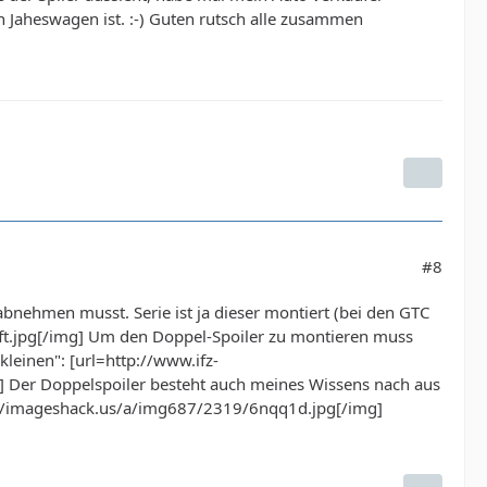
ein Jaheswagen ist. :-) Guten rutsch alle zusammen
#8
bnehmen musst. Serie ist ja dieser montiert (bei den GTC
hfft.jpg[/img] Um den Doppel-Spoiler zu montieren muss
leinen": [url=http://www.ifz-
l] Der Doppelspoiler besteht auch meines Wissens nach aus
p://imageshack.us/a/img687/2319/6nqq1d.jpg[/img]