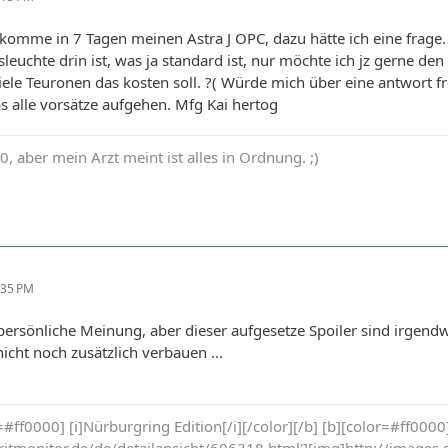
komme in 7 Tagen meinen Astra J OPC, dazu hätte ich eine frage. 
leuchte drin ist, was ja standard ist, nur möchte ich jz gerne 
iele Teuronen das kosten soll. ?( Würde mich über eine antwort
as alle vorsätze aufgehen. Mfg Kai hertog
0, aber mein Arzt meint ist alles in Ordnung. ;)
:35 PM
 persönliche Meinung, aber dieser aufgesetze Spoiler sind irgendw
icht noch zusätzlich verbauen ...
ff0000] [i]Nürburgring Edition[/i][/color][/b] [b][color=#ff0000][i