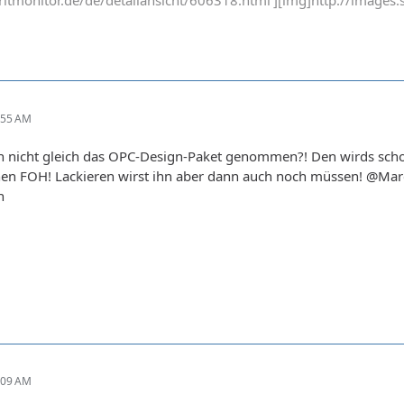
ritmonitor.de/de/detailansicht/606318.html'][img]http://images.s
:55 AM
 nicht gleich das OPC-Design-Paket genommen?! Den wirds sch
en FOH! Lackieren wirst ihn aber dann auch noch müssen! @Marco
n
:09 AM