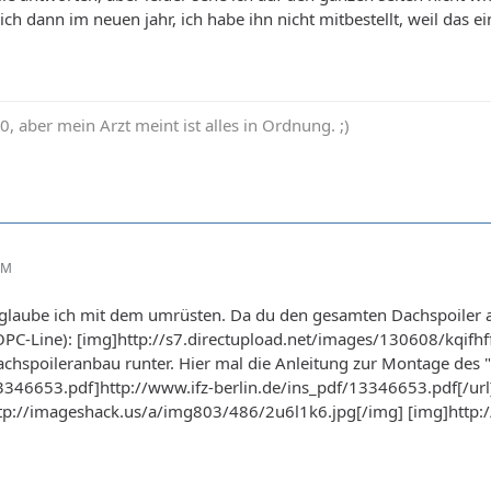
ich dann im neuen jahr, ich habe ihn nicht mitbestellt, weil das 
0, aber mein Arzt meint ist alles in Ordnung. ;)
AM
 glaube ich mit dem umrüsten. Da du den gesamten Dachspoiler a
 OPC-Line): [img]http://s7.directupload.net/images/130608/kqif
chspoileranbau runter. Hier mal die Anleitung zur Montage des "k
13346653.pdf]http://www.ifz-berlin.de/ins_pdf/13346653.pdf[/ur
http://imageshack.us/a/img803/486/2u6l1k6.jpg[/img] [img]htt