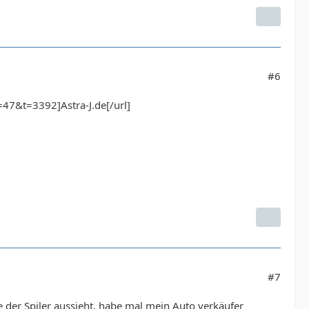
#6
=47&t=3392]Astra-J.de[/url]
#7
ie der Spiler aussieht, habe mal mein Auto verkäufer