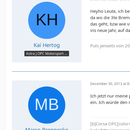
Heyho Leute, ich be
da wo die 3te Brems
das geht, bzw wie v
ins neue Jahr, auf d
Kai Hertog
Puls jenseits von 20
Astra J OPC Motorsport Optik
December 30, 2013 at 8
Ich jetzt nur meine
ein. Ich würde den n
[b]Corsa OPC[color=#
Marco Brennecke