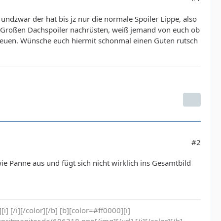
undzwar der hat bis jz nur die normale Spoiler Lippe, also
den Großen Dachspoiler nachrüsten, weiß jemand von euch ob
 freuen. Wünsche euch hiermit schonmal einen Guten rutsch
#2
ie Panne aus und fügt sich nicht wirklich ins Gesamtbild
] [/i][/color][/b] [b][color=#ff0000][i]