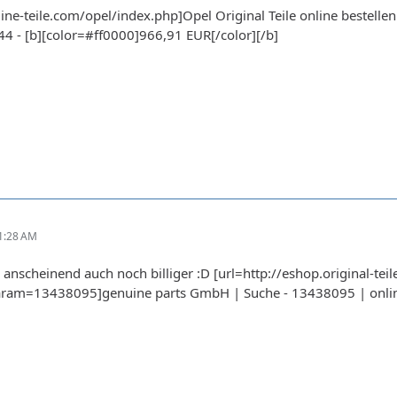
ne-teile.com/opel/index.php]Opel Original Teile online bestellen 
4 - [b][color=#ff0000]966,91 EUR[/color][/b]
1:28 AM
 anscheinend auch noch billiger :D [url=http://eshop.original-tei
ram=13438095]genuine parts GmbH | Suche - 13438095 | online k