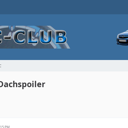
C
Dachspoiler
:15 PM