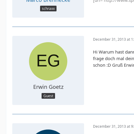
[url='http://www.sp
schraxx
December 31, 2013 at 1
Hi Warum hast dann
frage doch mal dein
schon :D Gruß Erwi
Erwin Goetz
Guest
December 31, 2013 at 9