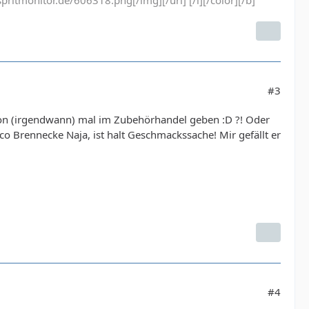
pritmonitor.de/606318.png[/img][/url] [/i][/color][/b]
#3
on (irgendwann) mal im Zubehörhandel geben :D ?! Oder
 Brennecke Naja, ist halt Geschmackssache! Mir gefällt er
#4