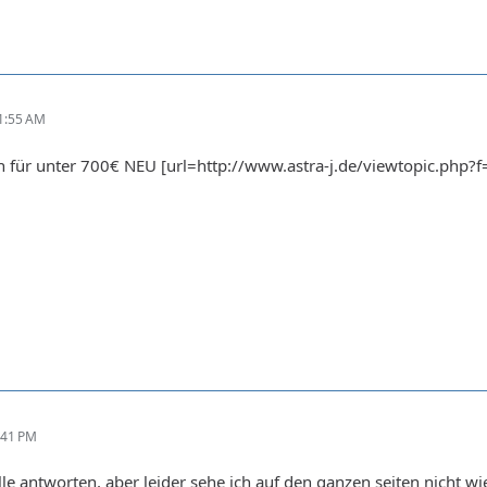
1:55 AM
ch für unter 700€ NEU [url=http://www.astra-j.de/viewtopic.php?f
:41 PM
lle antworten, aber leider sehe ich auf den ganzen seiten nicht w