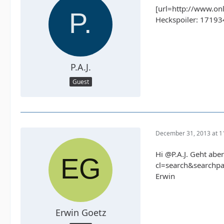
[url=http://www.onli
Heckspoiler: 171934
P.A.J.
Guest
December 31, 2013 at 1
Hi @P.A.J. Geht aber
cl=search&searchpa
Erwin
Erwin Goetz