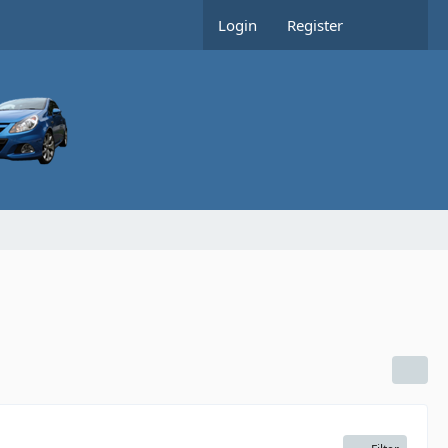
Login
Register