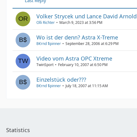
Last Reply
Volker Strycek und Lance David Arnol
Olli Richter
March 9, 2023 at 3:56 PM
Wo ist der denn? Astra X-Treme
B€rnd $pinner
September 28, 2006 at 6:29 PM
Video vom Astra OPC Xtreme
TwinSport
February 10, 2007 at 6:50 PM
Einzelstück oder???
B€rnd $pinner
July 18, 2007 at 11:15 AM
Statistics